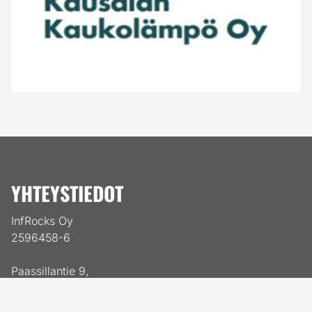
YHTEYSTIEDOT
InfRocks Oy
2596458-6
Paassillantie 9,
15880 Hollola
Tietosuojaseloste