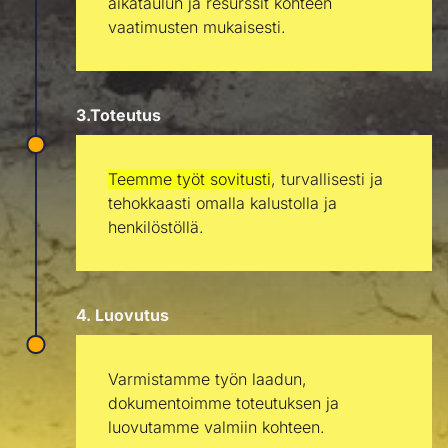
aikataulun ja resurssit kohteen
vaatimusten mukaisesti.
3.Toteutus
Teemme työt
sovitusti
, turvallisesti ja
tehokkaasti omalla kalustolla ja
henkilöstöllä.
4. Luovutus
Varmistamme työn laadun,
dokumentoimme toteutuksen ja
luovutamme valmiin kohteen.