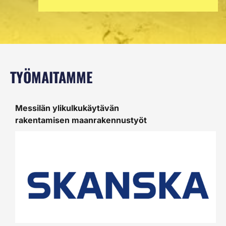
TYÖMAITAMME
Messilän ylikulkukäytävän
K
rakentamisen
maanrakennustyöt
r