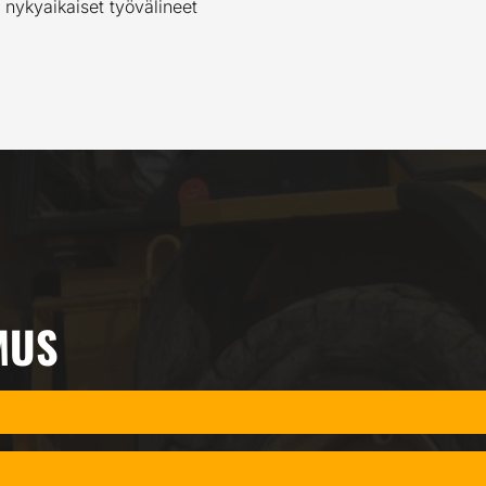
 nykyaikaiset työvälineet
MUS