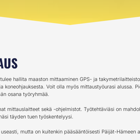
AUS
 tulee hallita maaston mittaaminen GPS- ja takymetrilaittei
 koneohjauksesta. Voit olla myös mittaustyöurasi alussa. Pid
ään osana työryhmää.
t mittauslaitteet sekä -ohjelmistot. Työtehtäviäsi on mahdol
äsi täyden tuen työskentelyysi.
n useasti, mutta on kuitenkin pääsääntöisesti Päijät-Hämeen 