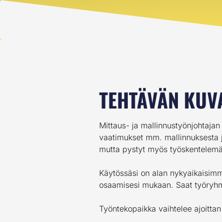
TEHTÄVÄN KUV
Mittaus- ja mallinnustyönjohtajan
vaatimukset mm. mallinnuksesta ja
mutta pystyt myös työskentelem
Käytössäsi on alan nykyaikaisimma
osaamisesi mukaan. Saat työryhm
Työntekopaikka vaihtelee ajoitta