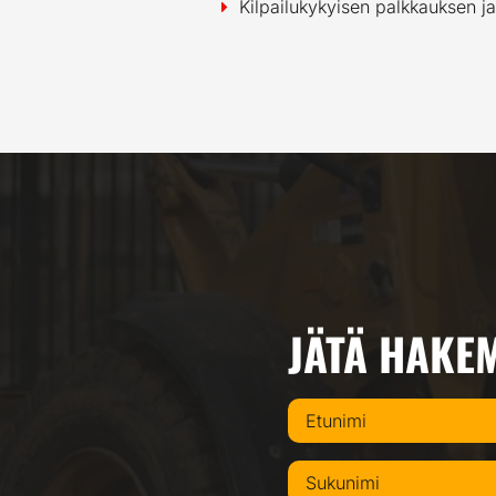
Kilpailukykyisen palkkauksen ja
JÄTÄ HAKE