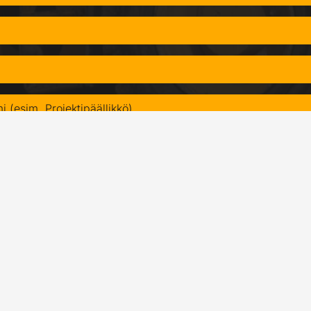
änyt tietosuojaselosteen