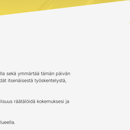
stolla sekä ymmärtää tämän päivän
ät itsenäisestä työskentelystä,
lisuus räätälöidä kokemuksesi ja
alueella.