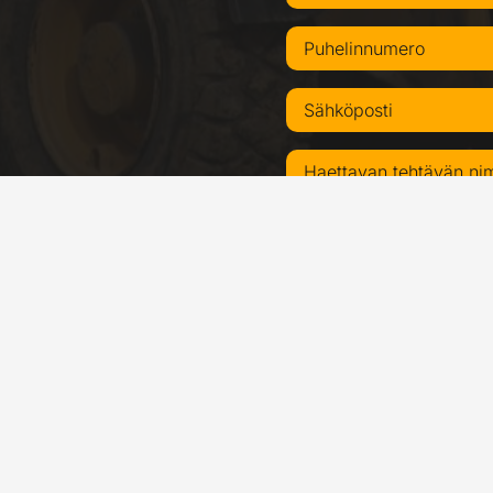
Olen lukenut ja ymmärt