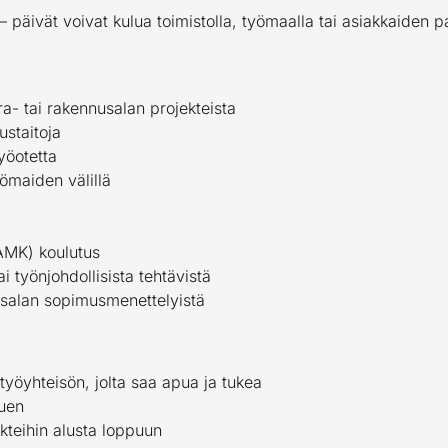
– päivät voivat kulua toimistolla, työmaalla tai asiakkaiden p
- tai rakennusalan projekteista
ustaitoja
työotetta
yömaiden välillä
AMK) koulutus
 työnjohdollisista tehtävistä
salan sopimusmenettelyistä
työyhteisön, jolta saa apua ja tukea
tuen
kteihin alusta loppuun