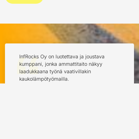
InfRocks Oy on luotettava ja joustava
Pitk
i
kumppani, jonka ammattitaito näkyy
laad
laadukkaana työnä vaativillakin
Inf
kaukolämpötyömailla.
- J
- Miia Korpela, Lahti Energia