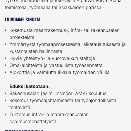
Työ on monipuolista ja itsenäistä – päivät voivat kulua
toimistolla, työmaalla tai asiakkaiden parissa.
TOIVOMME SINULTA
Kokemusta maanrakennus-, infra- tai rakennusalan
projekteista
Ymmärrystä työmaaprosesseista, aikataulutuksesta ja
kustannusten hallinnasta
Hyviä yhteistyö- ja vuorovaikutustaitoja
Oma-aloitteista ja vastuullista työasennetta
Ajokorttia ja valmiutta liikkua työmaiden välillä
Eduksi katsotaan:
Rakennusalan (esim. insinööri AMK) koulutus
Kokemus työmaajohtamisesta tai työnjohdollisista
tehtävistä
Tuntemus infra- ja maarakennusalan
sopimusmenettelyistä