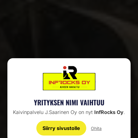
RAKENTAMISTA, KUNNOSSAPITOA JA LIIKENNEJÄRJESTELYÄ
KAIKKI ALKAA VANKALTA
YRITYKSEN NIMI VAIHTUU
POHJALTA
Kaivinpalvelu J.Saarinen Oy on nyt
InfRocks Oy
.
Siirry sivustolle
Ohita
YHTEYSTIEDOT
AJANKOHTAISTA