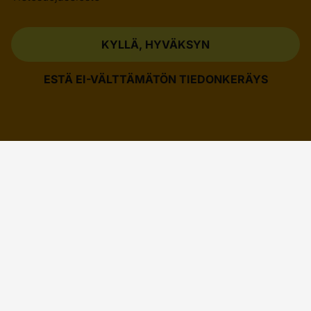
KYLLÄ, HYVÄKSYN
ESTÄ EI-VÄLTTÄMÄTÖN TIEDONKERÄYS
TOIMIALAT